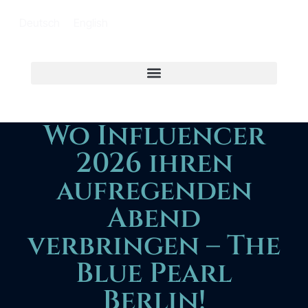
Deutsch
English
Wo Influencer
2026 ihren
aufregenden
Abend
verbringen – The
Blue Pearl
Berlin!