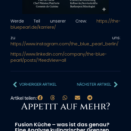
Werde Teil unserer Crew:
https://the-
bluepearl.de/karriere/
zu uns:
https://www.instagram.com/the_blue_pearl_berlin/
https://www.linkedin.com/company/the-blue-
pearll/posts/?feedView=all
VORHERIGER ARTIKEL
NÄCHSTER ARTIKEL
Artikel teilen:
Appetit auf mehr?
Fusion Küche – was ist das genau?
Eine Analyse kulinarischer Grenzen