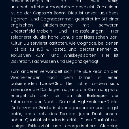
abwechslungsreich, da du zwei völlig
unterschiedliche Atmosphären bespielst. Zum einen
ist da der
Captain’s Room
. Dies ist unser luxuriöses
Zigarren- und Cognaczimmer, gestaltet im Stil einer
englischen Offizierslounge mit schweren
Chesterfield-Möbeln und Holztäfelungen
. Hier
zelebrierst du die hohe Schule der klassischen Bar-
Kultur. Du servierst Raritäten, wie Cognacs, bei denen
1 cl bis zu 150 € kostet, und berätst Kenner zu
exklusiven Rum- und Whiskeysisorten
. Hier ist
Diskretion, Fachwissen und Eleganz gefragt.
Zum anderen verwandelt sich The Blue Pearl an den
Wochenenden nach dem Dinner in einen
pulsierenden Luxus-Club
. Die Lichter ändern sich,
internationale DJs legen auf, und die Stimmung wird
energetisch. Jetzt bist du als
Barkeeper
der
Entertainer der Nacht. Du mixt High-Volume-Drinks
für tanzende Gäste in Abendgarderobe und sorgst
dafür, dass trotz des Tempos jeder Drink unsere
hohen Qualitätsstandards erfüllt
. Diese Dualität aus
ruhiger Exklusivität und energetischem Clubbing