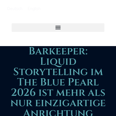
Deutsch
English
Barkeeper:
Liquid
Storytelling im
The Blue Pearl
2026 ist mehr als
nur einzigartige
Anrichtung