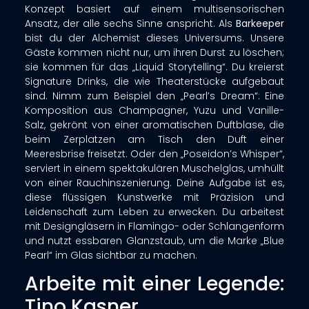
Konzept basiert auf einem multisensorischen
Ansatz, der alle sechs Sinne anspricht
. Als
Barkeeper
bist du der Alchemist dieses Universums. Unsere
Gäste kommen nicht nur, um ihren Durst zu löschen;
sie kommen für das „Liquid Storytelling“. Du kreierst
Signature Drinks, die wie Theaterstücke aufgebaut
sind. Nimm zum Beispiel den „Pearl’s Dream“: Eine
Komposition aus Champagner, Yuzu und Vanille-
Salz, gekrönt von einer aromatischen Duftblase, die
beim Zerplatzen am Tisch den Duft einer
Meeresbrise freisetzt
. Oder den „Poseidon’s Whisper“,
serviert in einem spektakulären Muschelglas, umhüllt
von einer Rauchinszenierung
. Deine Aufgabe ist es,
diese flüssigen Kunstwerke mit Präzision und
Leidenschaft zum Leben zu erwecken. Du arbeitest
mit Designgläsern in Flamingo- oder Schlangenform
und nutzt essbaren Glanzstaub, um die Marke „Blue
Pearl“ im Glas sichtbar zu machen
.
Arbeite mit einer Legende:
Tino Kasner