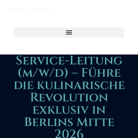
Deutsch
English
Service-Leitung
(m/w/d) – Führe
die kulinarische
Revolution
exklusiv in
Berlins Mitte
2026