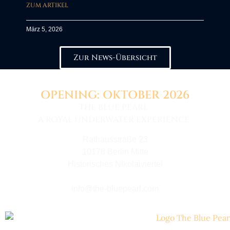
ZUM ARTIKEL
März 5, 2026
Zur News-Übersicht
OPENING: OKTOBER 2026
THE BLUE PEARL
A ROYAL UNDERWATER EXPERIENCE
Rathausstraße 23
10178 Berlin Mitte
Historisches Nikolaiviertel
info@the-bluepearl.com