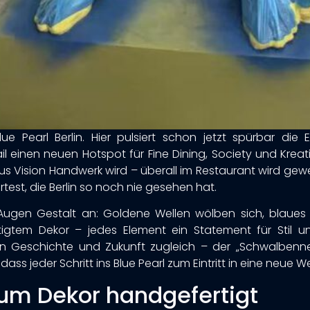
ue Pearl Berlin. Hier pulsiert schon jetzt spürbar die 
l einen neuen Hotspot für Fine Dining, Society und Kreati
s Vision Handwerk wird – überall im Restaurant wird gewerk
test, die Berlin so noch nie gesehen hat.
Augen Gestalt an: Goldene Wellen wölben sich, blaues L
igtem Dekor – jedes Element ein Statement für Stil un
hlen Geschichte und Zukunft zugleich – der „Schwalbennes
ass jeder Schritt ins Blue Pearl zum Eintritt in eine neue We
um Dekor handgefertigt