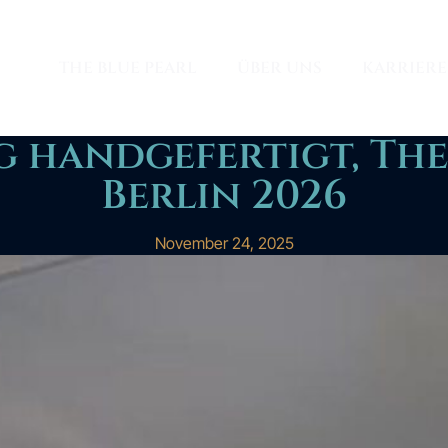
THE BLUE PEARL
ÜBER UNS
KARRIERE
g handgefertigt, The
Berlin 2026
November 24, 2025