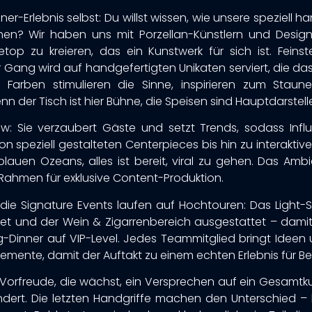
ner-Erlebnis selbst: Du willst wissen, wie unsere speziell 
hen? Wir haben uns mit Porzellan-Künstlern und Desig
p zu kreieren, das ein Kunstwerk für sich ist. Feinst
Gang wird auf handgefertigten Unikaten serviert, die das
 Farben stimulieren die Sinne, inspirieren zum Stau
 der Tisch ist hier Bühne, die Speisen sind Hauptdarstelle
ow: Sie verzaubert Gäste und setzt Trends, sodass Inf
on speziell gestalteten Centerpieces bis hin zu interakt
blauen Ozeans, alles ist bereit, viral zu gehen. Das Am
 Rahmen für exklusive Content-Produktion.
die Signature Events laufen auf Hochtouren: Das Light
et und der Wein & Zigarrenbereich ausgestattet – damit a
g-Dinner auf VIP-Level. Jedes Teammitglied bringt Ideen u
ente, damit der Auftakt zu einem echten Erlebnis für Berl
Vorfreude, die wächst, ein Versprechen auf ein Gesamtk
dert. Die letzten Handgriffe machen den Unterschied – b