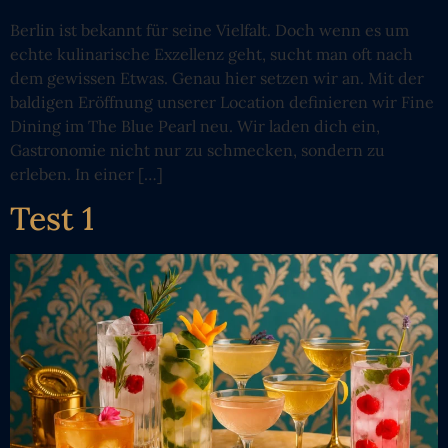
Berlin ist bekannt für seine Vielfalt. Doch wenn es um
echte kulinarische Exzellenz geht, sucht man oft nach
dem gewissen Etwas. Genau hier setzen wir an. Mit der
baldigen Eröffnung unserer Location definieren wir Fine
Dining im The Blue Pearl neu. Wir laden dich ein,
Gastronomie nicht nur zu schmecken, sondern zu
erleben. In einer […]
Test 1